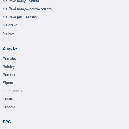
Malířské barvy – vnitřní
Malířské barvy – hotové odstíny
Malířské příslušenství
Na dřevo
Na kov
Značky
Primalex
Balakryl
Bondex
Sigma
Johnstone's
Praktik
Progold
PPG