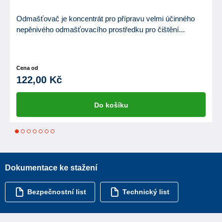
Odmašťovač je koncentrát pro přípravu velmi účinného
nepěnivého odmašťovacího prostředku pro čištění...
Cena od
122,00 Kč
Do košíku
1
2
3
4
5
6
7
Dokumentace ke stažení
Bezpečnostní list
Technický list