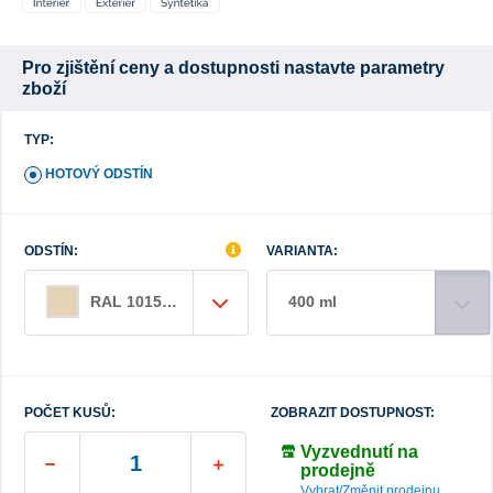
Pro zjištění ceny a dostupnosti nastavte parametry
zboží
TYP:
HOTOVÝ ODSTÍN
ODSTÍN:
VARIANTA:
400 ml
RAL 1015 slonová kost světlá
POČET KUSŮ:
ZOBRAZIT DOSTUPNOST:
Vyzvednutí na
prodejně
Vybrat/Změnit prodejnu