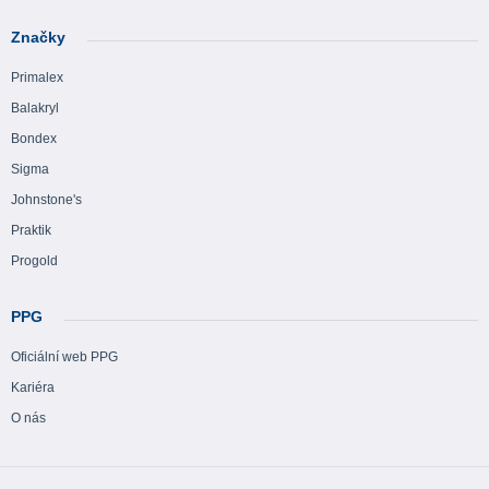
Značky
Primalex
Balakryl
Bondex
Sigma
Johnstone's
Praktik
Progold
PPG
Oficiální web PPG
Kariéra
O nás