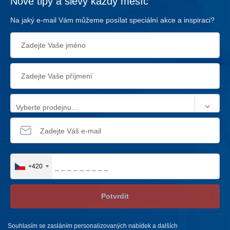
Nové tipy a slevy každý měsíc
Na jaký e-mail Vám můžeme posílat speciální akce a inspiraci?
Vyberte prodejnu…
+420
Potvrdit
Souhlasím se zasláním personalizovaných nabídek a dalších