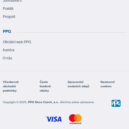
Johnstone's
Praktik
Progold
PPG
Oficiální web PPG
Kariéra
O nás
Všeobecné
Často
Zpracování
Nastavení
obchodní
kladené
osobních údajů
cookies
podmínky
otázky
Copyright © 2026,
PPG Deco Czech, a.s.
všechna práva vyhrazena