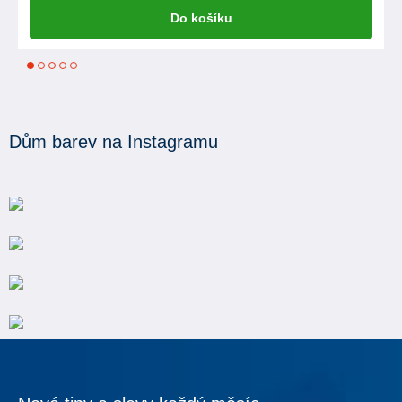
Do košíku
1
2
3
4
5
Dům barev na Instagramu