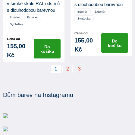
v široké škále RAL odstínů
s dlouhodobou barevnou
s dlouhodobou barevnou
st...
st...
Cena od
Cena od
155,00
Do
155,00
košíku
Do
Kč
košíku
Kč
1
2
3
Dům barev na Instagramu