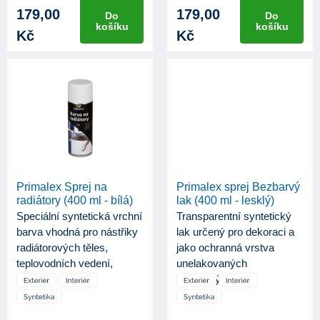
179,00
179,00
Do
Do
košíku
košíku
Kč
Kč
Primalex Sprej na
Primalex sprej Bezbarvý
radiátory (400 ml - bílá)
lak (400 ml - lesklý)
Speciální syntetická vrchní
Transparentní syntetický
barva vhodná pro nástřiky
lak určený pro dekoraci a
radiátorových těles,
jako ochranná vrstva
teplovodních vedení,
unelakovaných
konv...
ilakovaných po...