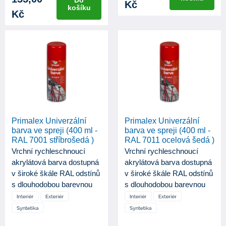
Do
Kč
košíku
Kč
Primalex Univerzální
Primalex Univerzální
barva ve spreji (400 ml -
barva ve spreji (400 ml -
RAL 7001 stříbrošedá )
RAL 7011 ocelová šedá )
Vrchní rychleschnoucí
Vrchní rychleschnoucí
akrylátová barva dostupná
akrylátová barva dostupná
v široké škále RAL odstínů
v široké škále RAL odstínů
s dlouhodobou barevnou
s dlouhodobou barevnou
st...
st...