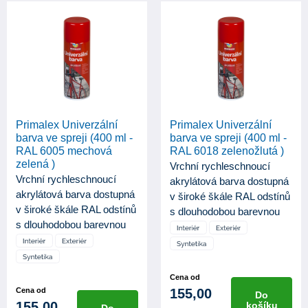
Primalex Univerzální
Primalex Univerzální
barva ve spreji (400 ml -
barva ve spreji (400 ml -
RAL 6005 mechová
RAL 6018 zelenožlutá )
zelená )
Vrchní rychleschnoucí
Vrchní rychleschnoucí
akrylátová barva dostupná
akrylátová barva dostupná
v široké škále RAL odstínů
v široké škále RAL odstínů
s dlouhodobou barevnou
s dlouhodobou barevnou
st...
st...
Cena od
Cena od
155,00
Do
155,00
košíku