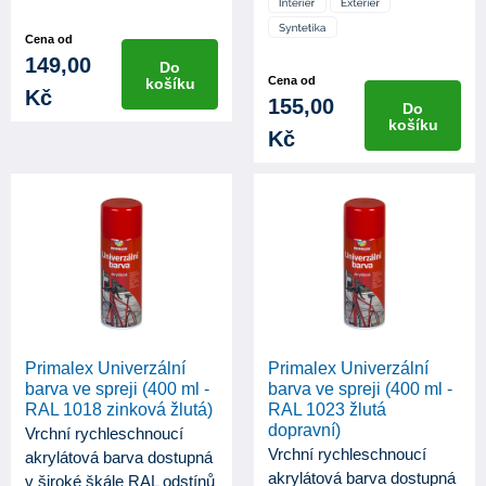
st...
Cena od
149,00
Do
Cena od
košíku
Kč
155,00
Do
košíku
Kč
Primalex Univerzální
Primalex Univerzální
barva ve spreji (400 ml -
barva ve spreji (400 ml -
RAL 1018 zinková žlutá)
RAL 1023 žlutá
dopravní)
Vrchní rychleschnoucí
Vrchní rychleschnoucí
akrylátová barva dostupná
akrylátová barva dostupná
v široké škále RAL odstínů