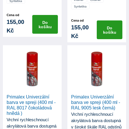
Cena od
155,00
Cena od
Do
155,00
košíku
Do
Kč
košíku
Kč
Primalex Univerzální
Primalex Univerzální
barva ve spreji (400 ml -
barva ve spreji (400 ml -
RAL 8017 čokoládová
RAL 9005 lesk černá)
hnědá )
Vrchní rychleschnoucí
Vrchní rychleschnoucí
akrylátová barva dostupná
akrylátová barva dostupná
v široké škále RAL odstínů