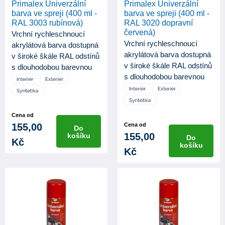
Primalex Univerzální
Primalex Univerzální
barva ve spreji (400 ml -
barva ve spreji (400 ml -
RAL 3003 rubínová)
RAL 3020 dopravní
červená)
Vrchní rychleschnoucí
Vrchní rychleschnoucí
akrylátová barva dostupná
akrylátová barva dostupná
v široké škále RAL odstínů
v široké škále RAL odstínů
s dlouhodobou barevnou
s dlouhodobou barevnou
st...
st...
Cena od
155,00
Cena od
Do
155,00
košíku
Do
Kč
košíku
Kč