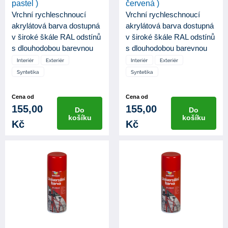
pastel )
červená )
Vrchní rychleschnoucí
Vrchní rychleschnoucí
akrylátová barva dostupná
akrylátová barva dostupná
v široké škále RAL odstínů
v široké škále RAL odstínů
s dlouhodobou barevnou
s dlouhodobou barevnou
st...
st...
Cena od
Cena od
155,00
155,00
Do
Do
košíku
košíku
Kč
Kč