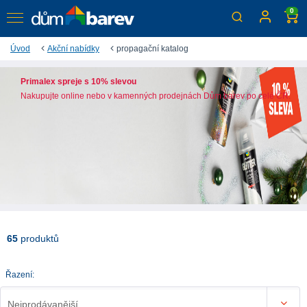
0
Úvod
Akční nabídky
propagační katalog
Primalex spreje s 10% slevou
Nakupujte online nebo v kamenných prodejnách Dům barev po celé ČR.
65
produktů
Řazení:
Nejprodávanější