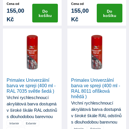
Cena od
Cena od
155,00
155,00
Do
Do
košíku
košíku
Kč
Kč
Primalex Univerzální
Primalex Univerzální
barva ve spreji (400 ml -
barva ve spreji (400 ml -
RAL 7035 světle šedá )
RAL 8011 oříšková
hnědá )
Vrchní rychleschnoucí
Vrchní rychleschnoucí
akrylátová barva dostupná
akrylátová barva dostupná
v široké škále RAL odstínů
v široké škále RAL odstínů
s dlouhodobou barevnou
s dlouhodobou barevnou
st...
st...