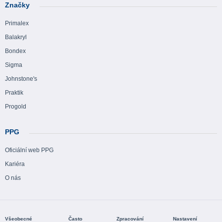
Značky
Primalex
Balakryl
Bondex
Sigma
Johnstone's
Praktik
Progold
PPG
Oficiální web PPG
Kariéra
O nás
Všeobecné
Často
Zpracování
Nastavení