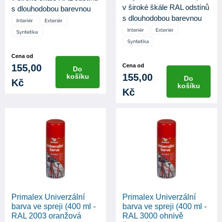
v široké škále RAL odstínů
s dlouhodobou barevnou
s dlouhodobou barevnou
st...
st...
Cena od
155,00
Cena od
Do
155,00
košíku
Do
Kč
košíku
Kč
Primalex Univerzální
Primalex Univerzální
barva ve spreji (400 ml -
barva ve spreji (400 ml -
RAL 2003 oranžová
RAL 3000 ohnivě