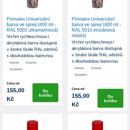
Primalex Univerzální
Primalex Univerzální
barva ve spreji (400 ml -
barva ve spreji (400 ml -
RAL 5002 ultramarínová)
RAL 5010 enziánová
modrá)
Vrchní rychleschnoucí
Vrchní rychleschnoucí
akrylátová barva dostupná
akrylátová barva dostupná
v široké škále RAL odstínů
v široké škále RAL odstínů
s dlouhodobou barevnou
s dlouhodobou barevnou
st...
st...
Cena od
155,00
Cena od
Do
155,00
košíku
Do
Kč
košíku
Kč