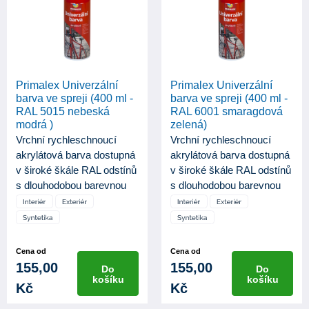
Primalex Univerzální
Primalex Univerzální
barva ve spreji (400 ml -
barva ve spreji (400 ml -
RAL 5015 nebeská
RAL 6001 smaragdová
modrá )
zelená)
Vrchní rychleschnoucí
Vrchní rychleschnoucí
akrylátová barva dostupná
akrylátová barva dostupná
v široké škále RAL odstínů
v široké škále RAL odstínů
s dlouhodobou barevnou
s dlouhodobou barevnou
st...
st...
Cena od
Cena od
155,00
155,00
Do
Do
košíku
košíku
Kč
Kč