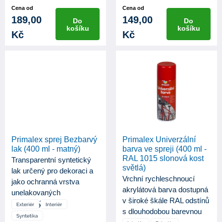
Cena od
Cena od
189,00
149,00
Do
Do
košíku
košíku
Kč
Kč
Primalex sprej Bezbarvý
Primalex Univerzální
lak (400 ml - matný)
barva ve spreji (400 ml -
RAL 1015 slonová kost
Transparentní syntetický
světlá)
lak určený pro dekoraci a
Vrchní rychleschnoucí
jako ochranná vrstva
akrylátová barva dostupná
unelakovaných
v široké škále RAL odstínů
ilakovaných po...
s dlouhodobou barevnou