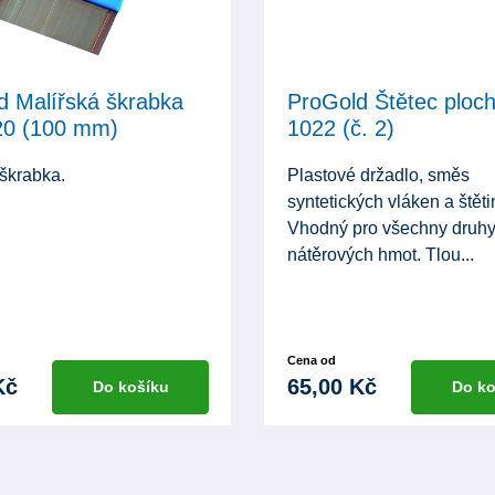
d Malířská škrabka
ProGold Štětec ploc
0 (100 mm)
1022 (č. 2)
 škrabka.
Plastové držadlo, směs
syntetických vláken a štěti
Vhodný pro všechny druh
nátěrových hmot. Tlou...
Cena od
Kč
65,00 Kč
Do košíku
Do ko