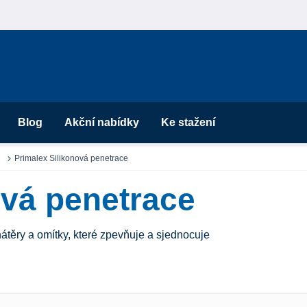
Blog
Akční nabídky
Ke stažení
Primalex Silikonová penetrace
ová penetrace
átěry a omítky, které zpevňuje a sjednocuje