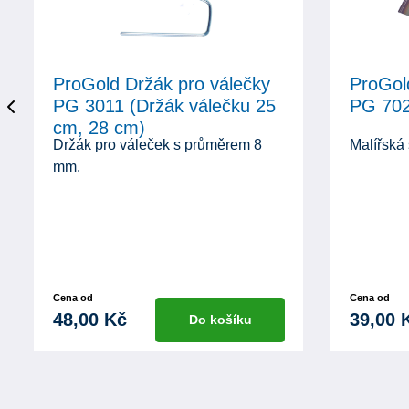
ProGold Držák pro válečky
ProGol
PG 3011 (Držák válečku 25
PG 702
cm, 28 cm)
Držák pro váleček s průměrem 8
Malířská
mm.
Cena od
Cena od
48,00 Kč
39,00 
Do košíku