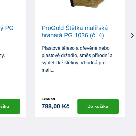
hý PG
ProGold Štětka malířská
hranatá PG 1036 (č. 4)
Plastové těleso a dřevěné nebo
ny.
plastové držadlo, směs přírodní a
y
syntetické štětiny. Vhodná pro
malí...
Cena od
788,00 Kč
šíku
Do košíku