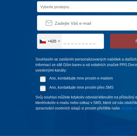
Vyberte prodejnu…
+420
Souhlasím se zasláním personalizovaných nabídek a dalších
informací ze sítě Dům barev a od ostatních značek PPG Deco 
uvedenými kanály:
Ano, kontaktujte mne prosím e-mailem
Ano, kontaktujte mne prosím přes SMS
Svůj souhlas můžete kdykoliv odvolat kliknutím na příslušný 
kteréhokoliv e-mailu nebo odkaz v SMS, které od nás obdržíte
zpracování osobních údajů si prosím přečtěte naše
zásady oc