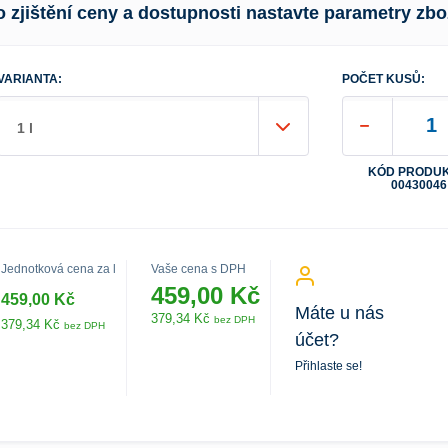
o zjištění ceny a dostupnosti nastavte parametry zbo
VARIANTA:
POČET KUSŮ:
1 l
KÓD PRODUK
00430046
Jednotková cena za l
Vaše cena s DPH
459,00 Kč
459,00 Kč
Máte u nás
379,34 Kč
bez DPH
379,34 Kč
bez DPH
účet?
Přihlaste se!