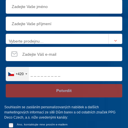
Vyberte prodejnu…
+420
Potvrdit
Souhlasím se zasláním personalizovaných nabídek a dalších
marketingových informací ze sítě Dům barev a od ostatních značek PPG
Deco Czech, a.s. níže uvedenými kanály:
Ano, kontaktujte mne prosím e-mailem