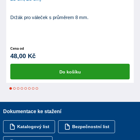
Držák pro váleček s průměrem 8 mm.
Cena od
48,00 Kč
Do košíku
1
2
3
4
5
6
7
8
Dokumentace ke stažení
Katalogový list
Bezpečnostní list