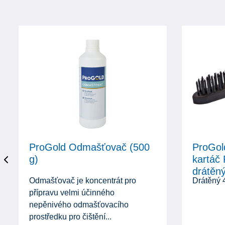
ProGold Odmašťovač (500
ProGol
g)
kartáč
drátěný
Odmašťovač je koncentrát pro
Drátěný 4
přípravu velmi účinného
nepěnivého odmašťovacího
prostředku pro čištění...