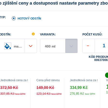
o zjištění ceny a dostupnosti nastavte parametry zbo
TYP:
HOTOVÝ ODSTÍN
ODSTÍN:
VARIANTA:
POČET KUSŮ:
matný
400 ml
KÓD PRODUK
00637006
Jednotková cena za l
Cena před slevou
Jednotková cena za l
V
372,50 Kč
149,00 Kč
334,99 Kč
1
307,85 Kč
123,14 Kč
276,85 Kč
bez DPH
bez DPH
bez DPH