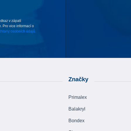
odkaz v zápatí
. Pro vice informací o
hrany osobních údajů.
Značky
Primalex
Balakryl
Bondex