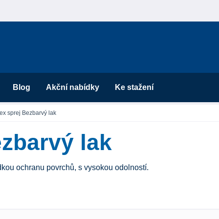
Blog
Akční nabídky
Ke stažení
ex sprej Bezbarvý lak
ezbarvý lak
adkou ochranu povrchů, s vysokou odolností.