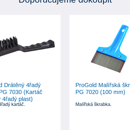
d Drátěný 4řadý
ProGold Malířská šk
 PG 7030 (Kartáč
PG 7020 (100 mm)
 4řadý plast)
řadý kartáč.
Malířská škrabka.