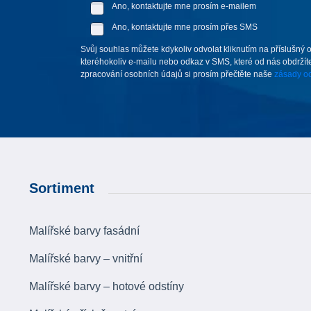
Ano, kontaktujte mne prosím e-mailem
Ano, kontaktujte mne prosím přes SMS
Svůj souhlas můžete kdykoliv odvolat kliknutím na příslušný 
kteréhokoliv e-mailu nebo odkaz v SMS, které od nás obdržíte
zpracování osobních údajů si prosím přečtěte naše
zásady oc
Sortiment
Malířské barvy fasádní
Malířské barvy – vnitřní
Malířské barvy – hotové odstíny