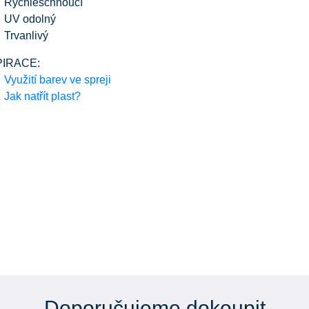
Rychleschnoucí
UV odolný
Trvanlivý
PIRACE:
Využití barev ve spreji
Jak natřít plast?
Doporučujeme dokoupit