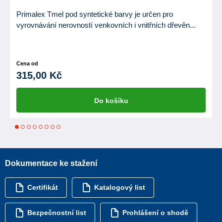
Primalex Tmel pod syntetické barvy je určen pro
vyrovnávání nerovností venkovních i vnitřních dřevěn...
Cena od
315,00 Kč
Do košíku
1
2
3
4
5
6
7
8
Dokumentace ke stažení
Certifikát
Katalogový list
Bezpečnostní list
Prohlášení o shodě