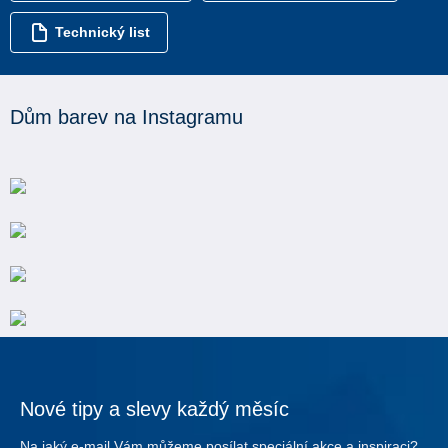
Technický list
Dům barev na Instagramu
Nové tipy a slevy každý měsíc
Na jaký e-mail Vám můžeme posílat speciální akce a inspiraci?