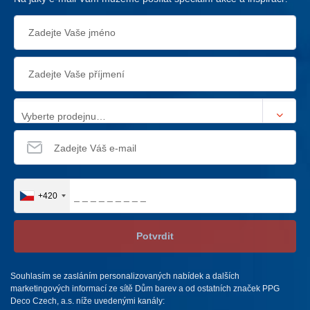
Vyberte prodejnu…
+420
Potvrdit
Souhlasím se zasláním personalizovaných nabídek a dalších
marketingových informací ze sítě Dům barev a od ostatních značek PPG
Deco Czech, a.s. níže uvedenými kanály: