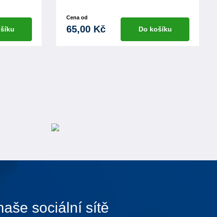
Cena od
65,00 Kč
šíku
Do košíku
naše sociální sítě