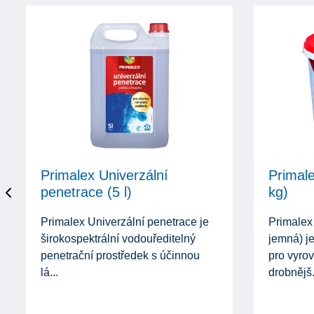
Primalex Univerzální
Primale
penetrace (5 l)
kg)
Primalex Univerzální penetrace je
Primalex 
širokospektrální vodouředitelný
jemná) je
penetrační prostředek s účinnou
pro vyro
lá...
drobnějš.