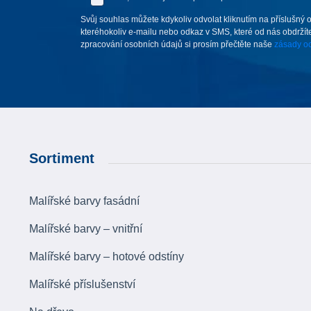
Svůj souhlas můžete kdykoliv odvolat kliknutím na příslušný 
kteréhokoliv e-mailu nebo odkaz v SMS, které od nás obdržíte
zpracování osobních údajů si prosím přečtěte naše
zásady oc
Sortiment
Malířské barvy fasádní
Malířské barvy – vnitřní
Malířské barvy – hotové odstíny
Malířské příslušenství