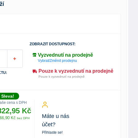
ží
ZOBRAZIT DOSTUPNOST:
Vyzvednutí na prodejně
Vybrat/Změnit prodejnu
Pouze k vyzvednutí na prodejně
TU:
Pouze k vyzvednutí na prodejně
Sleva!
aše cena s DPH
322,95 Kč
Máte u nás
66,90 Kč
bez DPH
účet?
Přihlaste se!