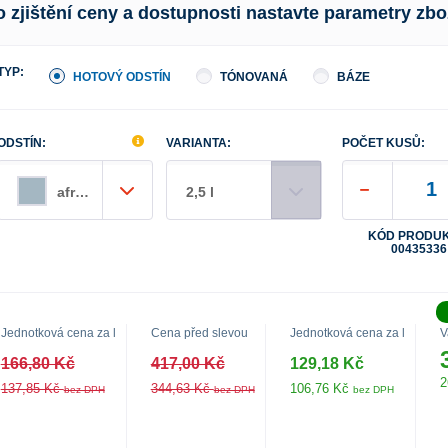
o zjištění ceny a dostupnosti nastavte parametry zbo
TYP:
HOTOVÝ ODSTÍN
TÓNOVANÁ
BÁZE
ODSTÍN:
VARIANTA:
POČET KUSŮ:
africký celestin
2,5 l
KÓD PRODUK
00435336
Jednotková cena za l
Cena před slevou
Jednotková cena za l
V
166,80 Kč
417,00 Kč
129,18 Kč
2
137,85 Kč
344,63 Kč
106,76 Kč
bez DPH
bez DPH
bez DPH