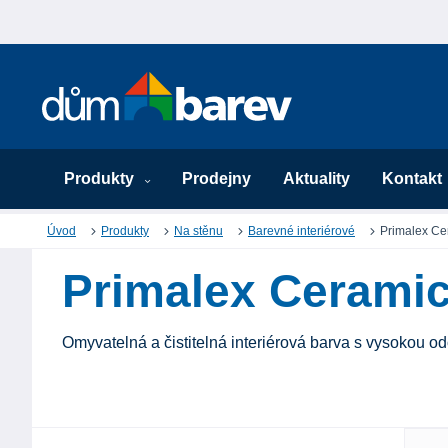
Produkty
Prodejny
Aktuality
Kontakt
Úvod
Produkty
Na stěnu
Barevné interiérové
Primalex Ce
Primalex Cerami
Omyvatelná a čistitelná interiérová barva s vysokou odo