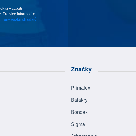
odkaz v zápatí
. Pro vice informací o
hrany osobních údajů.
Značky
Primalex
Balakryl
Bondex
Sigma