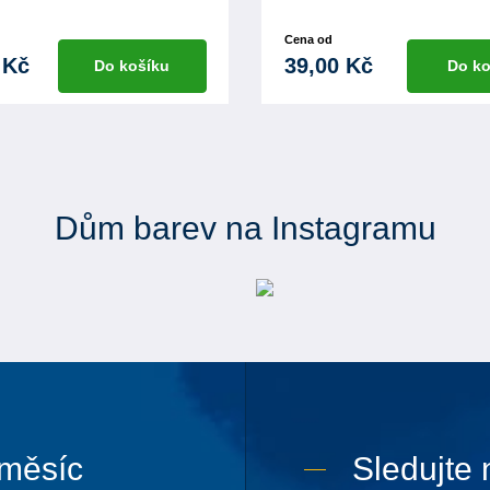
Cena od
 Kč
39,00 Kč
Do košíku
Do ko
Dům barev na Instagramu
 měsíc
Sledujte 