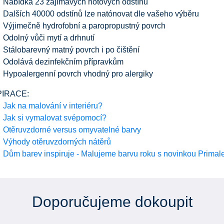
Nabídka 23 zajímavých hotových odstínů
Dalších 40000 odstínů lze natónovat dle vašeho výběru
Výjimečně hydrofobní a paropropustný povrch
Odolný vůči mytí a drhnutí
Stálobarevný matný povrch i po čištění
Odolává dezinfekčním přípravkům
Hypoalergenní povrch vhodný pro alergiky
PIRACE:
Jak na malování v interiéru?
Jak si vymalovat svépomocí?
Otěruvzdorné versus omyvatelné barvy
Výhody otěruvzdorných nátěrů
Dům barev inspiruje - Malujeme barvu roku s novinkou Primal
Doporučujeme dokoupit