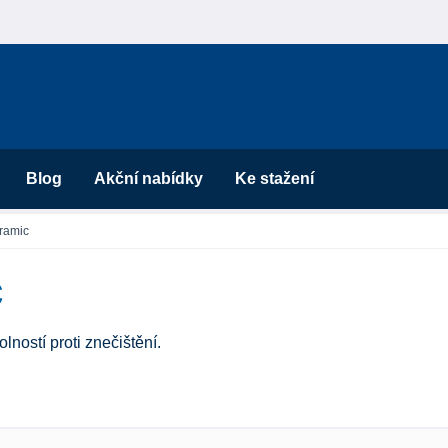
Blog
Akční nabídky
Ke stažení
ramic
c
lností proti znečištění.