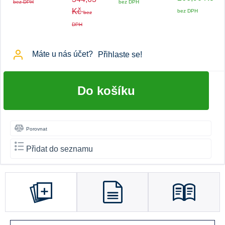
bez DPH
bez DPH
Kč
bez DPH
bez
DPH
Máte u nás účet?
Přihlaste se!
Do košíku
Porovnat
Přidat do seznamu