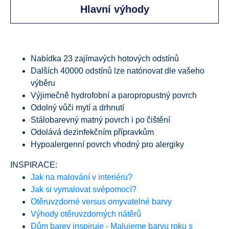
Hlavní výhody
Nabídka 23 zajímavých hotových odstínů
Dalších 40000 odstínů lze natónovat dle vašeho
výběru
Výjimečně hydrofobní a paropropustný povrch
Odolný vůči mytí a drhnutí
Stálobarevný matný povrch i po čištění
Odolává dezinfekčním přípravkům
Hypoalergenní povrch vhodný pro alergiky
INSPIRACE:
Jak na malování v interiéru?
Jak si vymalovat svépomocí?
Otěruvzdorné versus omyvatelné barvy
Výhody otěruvzdorných nátěrů
Dům barev inspiruje - Malujeme barvu roku s