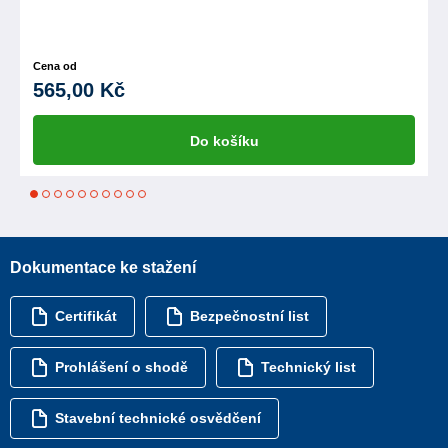
Cena od
565,00 Kč
Do košíku
1
2
3
4
5
6
7
8
9
10
Dokumentace ke stažení
Certifikát
Bezpečnostní list
Prohlášení o shodě
Technický list
Stavební technické osvědčení