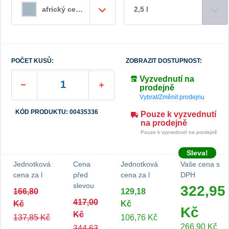
2,5 l
africký celestin
POČET KUSŮ:
ZOBRAZIT DOSTUPNOST:
Vyzvednutí na
prodejně
Vybrat/Změnit prodejnu
KÓD PRODUKTU: 00435336
Pouze k vyzvednutí
na prodejně
Pouze k vyzvednutí na prodejně
Sleva!
Jednotková
Cena
Jednotková
Vaše cena s
cena za l
před
cena za l
DPH
slevou
322,95
166,80
129,18
417,00
Kč
Kč
Kč
Kč
137,85 Kč
106,76 Kč
266,90 Kč
344,63