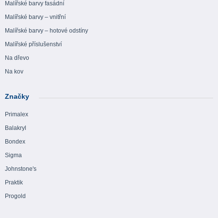
Malířské barvy fasádní
Malířské barvy – vnitřní
Malířské barvy – hotové odstíny
Malířské příslušenství
Na dřevo
Na kov
Značky
Primalex
Balakryl
Bondex
Sigma
Johnstone's
Praktik
Progold