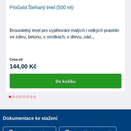
ProGold Šlehaný tmel (500 ml)
Brousitelný tmel pro vyplňování malých i velkých prasklin
ve zdivu, betonu, v omítkách, v dřevu, sád...
Cena od
144,00 Kč
Do košíku
1
2
3
4
5
6
7
8
Dokumentace ke stažení