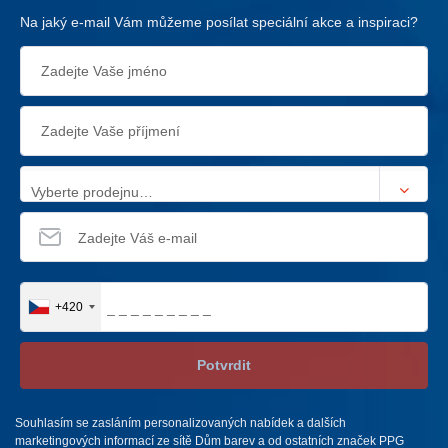
Na jaký e-mail Vám můžeme posílat speciální akce a inspiraci?
Vyberte prodejnu…
+420
Potvrdit
Souhlasím se zasláním personalizovaných nabídek a dalších
marketingových informací ze sítě Dům barev a od ostatních značek PPG